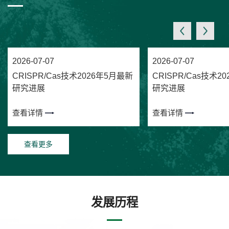
2026-07-07
2026-07-07
CRISPR/Cas技术2026年5月最新
CRISPR/Cas技术2
研究进展
研究进展
查看详情
查看详情
查看更多
发展历程