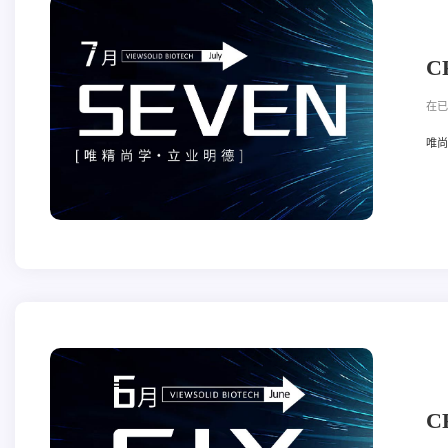
C
在已
唯尚立
C