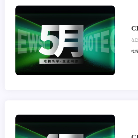
C
在已
唯尚立
C