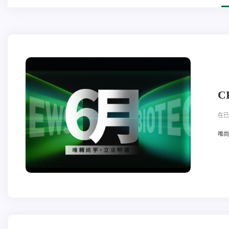
C
在已
唯尚立