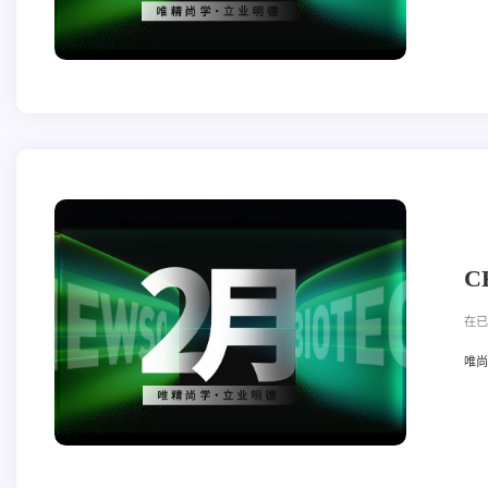
C
在已
唯尚立