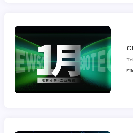
C
在已
唯尚立