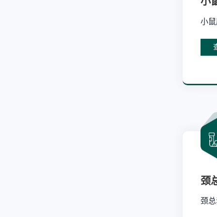
小
小鼠
颈
颈总