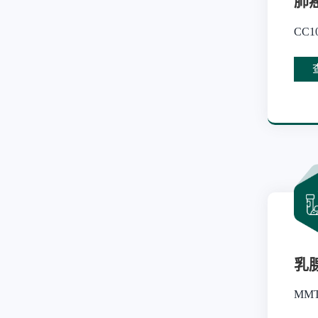
肺
CC1
乳
MM