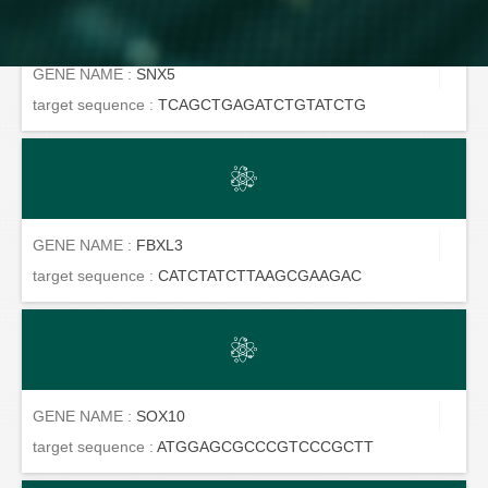
GENE NAME :
SNX5
target sequence :
TCAGCTGAGATCTGTATCTG
GENE NAME :
FBXL3
target sequence :
CATCTATCTTAAGCGAAGAC
GENE NAME :
SOX10
target sequence :
ATGGAGCGCCCGTCCCGCTT