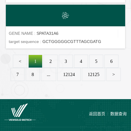
GENE NAME :
SPATA31A6
target sequence :
GCTGGGGGCGTTTAGCGATG
<
1
2
3
4
5
6
7
8
...
12124
12125
>
返回首页
数据查询