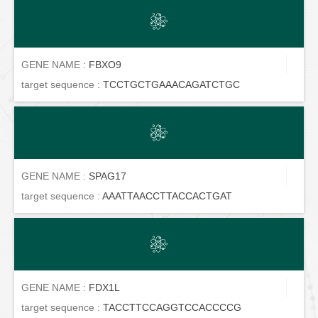
GENE NAME :
FBXO9
target sequence :
TCCTGCTGAAACAGATCTGC
GENE NAME :
SPAG17
target sequence :
AAATTAACCTTACCACTGAT
GENE NAME :
FDX1L
target sequence :
TACCTTCCAGGTCCACCCCG