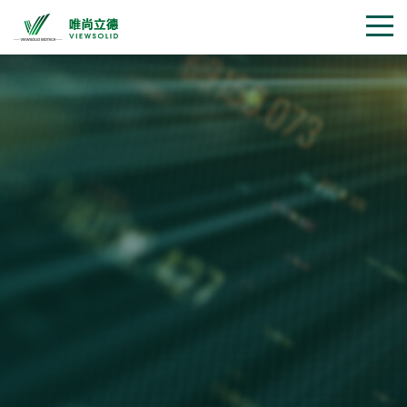
GENE NAME :
FAM83D
target sequence :
AATTCCACTTCGCTGGTATC
GENE NAME :
SNRPB2
target sequence :
GCAGGCCTTTGTCATATTTA
GENE NAME :
FARP2
target sequence :
TATTCTTCTTGTAGCTGACC