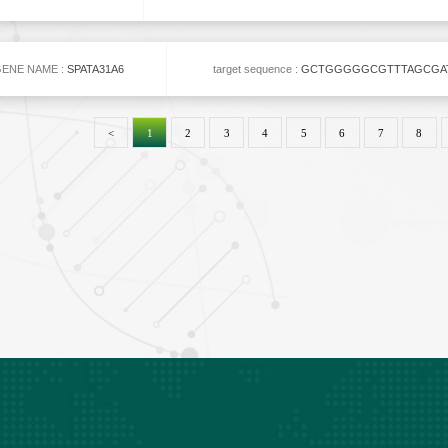
ENE NAME :
SPATA31A6
target sequence :
GCTGGGGGCGTTTAGCGA
<
1
2
3
4
5
6
7
8