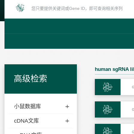
human sgRNA l
高级检索
G
小鼠数据库
G
cDNA文库
G