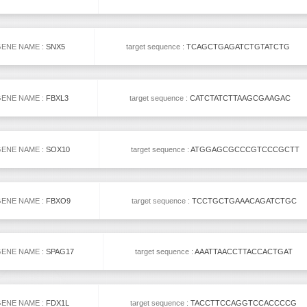
ENE NAME :
SNX5
target sequence :
TCAGCTGAGATCTGTATCTG
ENE NAME :
FBXL3
target sequence :
CATCTATCTTAAGCGAAGAC
ENE NAME :
SOX10
target sequence :
ATGGAGCGCCCGTCCCGCTT
ENE NAME :
FBXO9
target sequence :
TCCTGCTGAAACAGATCTGC
ENE NAME :
SPAG17
target sequence :
AAATTAACCTTACCACTGAT
ENE NAME :
FDX1L
target sequence :
TACCTTCCAGGTCCACCCCG