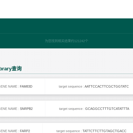
为您找到相关结果约121242个
ibrary查询
ENE NAME :
FAM83D
target sequence :
AATTCCACTTCGCTGGTATC
ENE NAME :
SNRPB2
target sequence :
GCAGGCCTTTGTCATATTTA
ENE NAME :
FARP2
target sequence :
TATTCTTCTTGTAGCTGACC